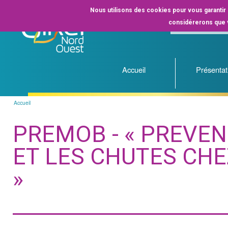
Nous utilisons des cookies pour vous garantir l
considérerons que v
Accueil
Présentat
Accueil
Fil
d'Ariane
PREMOB - « PREVEN
ET LES CHUTES CH
»