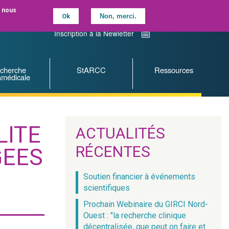
, nous
Ok
Non, merci.
Contactez-nous
Nous suivre sur LinkedIN
Inscription à la Newletter
cherche
StARCC
Ressources
amédicale
LITE
ACTUALITÉS
RÉCENTES
GEES
Soutien financier à événements
scientifiques
Prochain Webinaire du GIRCI Nord-
Ouest : "la recherche clinique
décentralisée, que peut on faire et