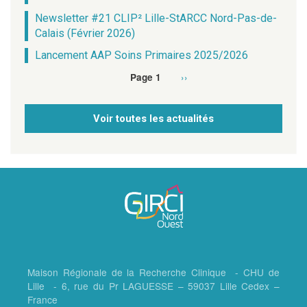
Newsletter #21 CLIP² Lille-StARCC Nord-Pas-de-
Calais (Février 2026)
Lancement AAP Soins Primaires 2025/2026
Page
››
Page 1
Pagination
suivante
Voir toutes les actualités
Maison Régionale de la Recherche Clinique - CHU de
Lille - 6, rue du Pr LAGUESSE – 59037 Lille Cedex –
France