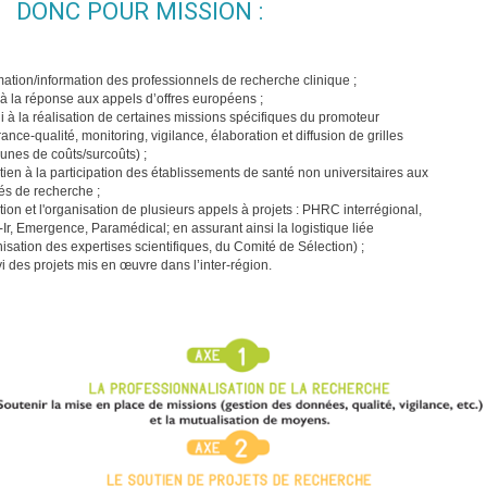
DONC POUR MISSION :
mation/information des professionnels de recherche clinique ;
 à la réponse aux appels d’offres européens ;
i à la réalisation de certaines missions spécifiques du promoteur
ance-qualité, monitoring, vigilance, élaboration et diffusion de grilles
nes de coûts/surcoûts) ;
tien à la participation des établissements de santé non universitaires aux
tés de recherche ;
tion et l'organisation de plusieurs appels à projets : PHRC interrégional,
r, Emergence, Paramédical; en assurant ainsi la logistique liée
isation des expertises scientifiques, du Comité de Sélection) ;
vi des projets mis en œuvre dans l’inter-région.