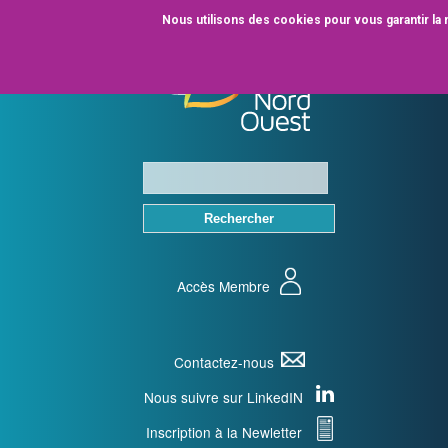
Aller
Nous utilisons des cookies pour vous garantir la 
au
contenu
principal
Accès Membre
Contactez-nous
Nous suivre sur LinkedIN
Inscription à la Newletter