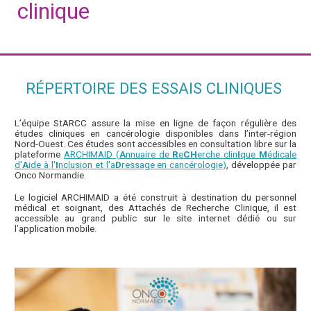
clinique
RÉPERTOIRE DES ESSAIS CLINIQUES
L’équipe StARCC assure la mise en ligne de façon régulière des
études cliniques en cancérologie disponibles dans l’inter-région
Nord-Ouest. Ces études sont accessibles en consultation libre sur la
plateforme
ARCHIMAID (
A
nnuaire de
R
e
CH
erche clin
I
que
M
édicale
d'
A
ide à l'
I
nclusion et l'a
D
ressage en cancérologie)
, développée par
Onco Normandie.
Le logiciel ARCHIMAID a été construit à destination du personnel
médical et soignant, des Attachés de Recherche Clinique, il est
accessible au grand public sur le site internet dédié ou sur
l’application mobile.