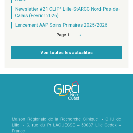
Newsletter #21 CLIP² Lille-StARCC Nord-Pas-de-
Calais (Février 2026)
Lancement AAP Soins Primaires 2025/2026
Page
››
Page 1
Pagination
suivante
Voir toutes les actualités
Maison Régionale de la Recherche Clinique - CHU de
Lille - 6, rue du Pr LAGUESSE – 59037 Lille Cedex –
France