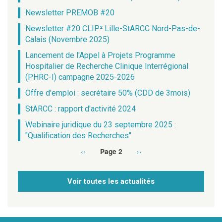
Newsletter PREMOB #20
Newsletter #20 CLIP² Lille-StARCC Nord-Pas-de-
Calais (Novembre 2025)
Lancement de l'Appel à Projets Programme
Hospitalier de Recherche Clinique Interrégional
(PHRC-I) campagne 2025-2026
Offre d'emploi : secrétaire 50% (CDD de 3mois)
StARCC : rapport d'activité 2024
Webinaire juridique du 23 septembre 2025 :
"Qualification des Recherches"
Page
‹‹
Page
››
Page 2
Pagination
précédente
suivante
Voir toutes les actualités