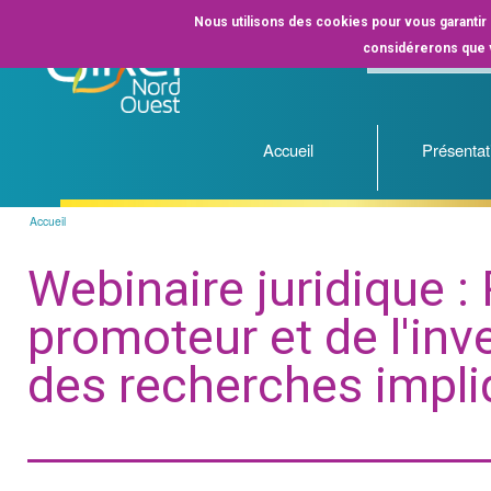
Nous utilisons des cookies pour vous garantir l
considérerons que v
Accueil
Présentat
Accueil
Fil
d'Ariane
Webinaire juridique :
promoteur et de l'inv
des recherches impl