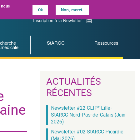
, nous
Ok
Non, merci.
Contactez-nous
Nous suivre sur LinkedIN
Inscription à la Newletter
cherche
StARCC
Ressources
amédicale
ACTUALITÉS
RÉCENTES
e
aine
Newsletter #22 CLIP² Lille-
StARCC Nord-Pas-de-Calais (Juin
2026)
Newsletter #02 StARCC Picardie
(Mai 2026)