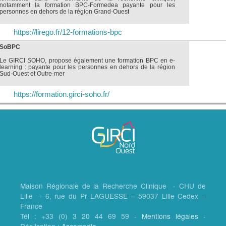
notamment la formation BPC-Formedea payante pour les
personnes en dehors de la région Grand-Ouest
https://lirego.fr/12-formations-bpc
SoBPC
Le GIRCI SOHO, propose également une formation BPC en e-
learning : payante pour les personnes en dehors de la région
Sud-Ouest et Outre-mer
https://formation.girci-soho.fr/
Maison Régionale de la Recherche Clinique - CHU de
Lille - 6, rue du Pr LAGUESSE – 59037 Lille Cedex –
France
Tél : +33 (0) 3 20 44 69 59 -
Mentions légales
-