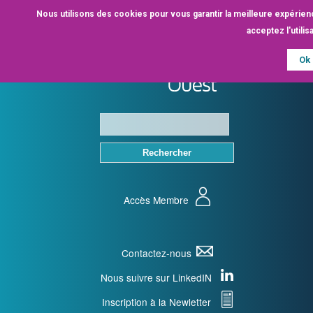
Aller
Nous utilisons des cookies pour vous garantir la meilleure expérien
au
acceptez l'utili
contenu
principal
Ok
Accès Membre
Contactez-nous
Nous suivre sur LinkedIN
Inscription à la Newletter