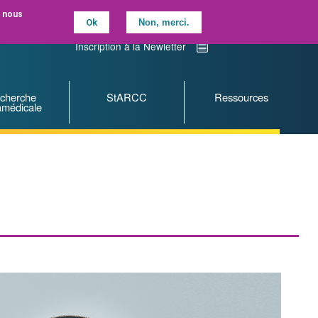
, nous
Ok
Non, merci.
Contactez-nous
Nous suivre sur LinkedIN
Inscription à la Newletter
cherche
StARCC
Ressources
amédicale