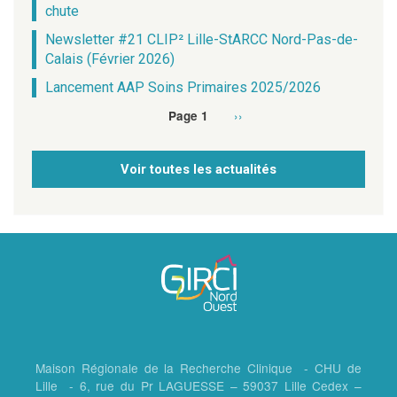
chute
Newsletter #21 CLIP² Lille-StARCC Nord-Pas-de-
Calais (Février 2026)
Lancement AAP Soins Primaires 2025/2026
Page
››
Page 1
Pagination
suivante
Voir toutes les actualités
Maison Régionale de la Recherche Clinique - CHU de
Lille - 6, rue du Pr LAGUESSE – 59037 Lille Cedex –