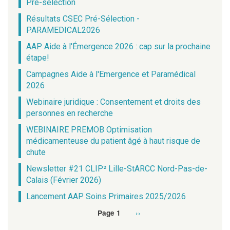
Pré-sélection
Résultats CSEC Pré-Sélection -
PARAMEDICAL2026
AAP Aide à l'Émergence 2026 : cap sur la prochaine
étape!
Campagnes Aide à l'Emergence et Paramédical
2026
Webinaire juridique : Consentement et droits des
personnes en recherche
WEBINAIRE PREMOB Optimisation
médicamenteuse du patient âgé à haut risque de
chute
Newsletter #21 CLIP² Lille-StARCC Nord-Pas-de-
Calais (Février 2026)
Lancement AAP Soins Primaires 2025/2026
Page
››
Page 1
Pagination
suivante