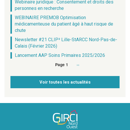
Webinaire juridique : Consentement et droits des
personnes en recherche
WEBINAIRE PREMOB Optimisation
médicamenteuse du patient âgé à haut risque de
chute
Newsletter #21 CLIP² Lille-StARCC Nord-Pas-de-
Calais (Février 2026)
Lancement AAP Soins Primaires 2025/2026
Page
››
Page 1
Pagination
suivante
Voir toutes les actualités