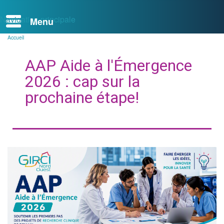
Navigation principale
Accueil
Fil
d'Ariane
AAP Aide à l'Émergence
2026 : cap sur la
prochaine étape!